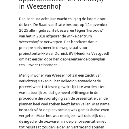
in Weezenhof
Dan toch, na acht jaar wachten, ging de kogel door
de kerk. De Raad van State besloot op 12 november
2025 alle ingebrachte bezwaren tégen "herbouw"
van het in 2018 afgebrande winkelcentrum
Weezenhof te verwerpen. Dat betekent dat in
principe niets meer in de weg staat voor
projectontwikkelaar Dornick BV (Hendriks Vastgoed)
om het eerder door hen gepresenteerde bouwplan
ten uitvoer te brengen.
Menig inwoner van Weezenhof zal een zucht van
verlichting slaken nu het volledig verwaarloosde
perceel weer tot leven gewekt lijkt te worden. Het
was natuurlijk zo dat gemeente Nijmegen in de
procedure die voorafging aan de presentatie van de
plannen heel veel steken heeft laten vallen. Met name
inspraak vóór de planvorming was gemakshalve even
vergeten. Maar het was menigeen wel duidelijk dat
de ingediende bezwaren ná de planpresentatie niet
tot resultaat zouden leiden en vertragend zouden